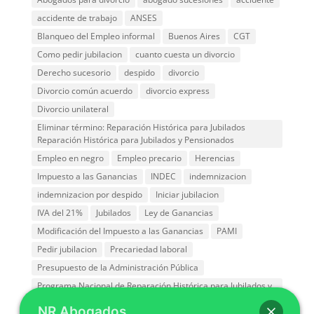
accidente de trabajo
ANSES
Blanqueo del Empleo informal
Buenos Aires
CGT
Como pedir jubilacion
cuanto cuesta un divorcio
Derecho sucesorio
despido
divorcio
Divorcio común acuerdo
divorcio express
Divorcio unilateral
Eliminar término: Reparación Histórica para Jubilados
Reparación Histórica para Jubilados y Pensionados
Empleo en negro
Empleo precario
Herencias
Impuesto a las Ganancias
INDEC
indemnizacion
indemnizacion por despido
Iniciar jubilacion
IVA del 21%
Jubilados
Ley de Ganancias
Modificación del Impuesto a las Ganancias
PAMI
Pedir jubilacion
Precariedad laboral
Presupuesto de la Administración Pública
Programa Nacional de Reparación Histórica para Jubilados y
Pensionados
NR Abogados