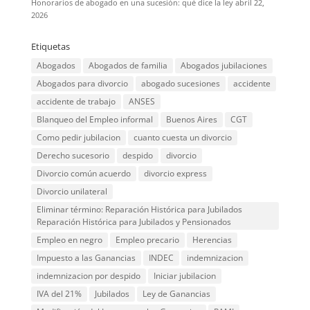
Honorarios de abogado en una sucesión: qué dice la ley
abril 22,
2026
Etiquetas
Abogados
Abogados de familia
Abogados jubilaciones
Abogados para divorcio
abogado sucesiones
accidente
accidente de trabajo
ANSES
Blanqueo del Empleo informal
Buenos Aires
CGT
Como pedir jubilacion
cuanto cuesta un divorcio
Derecho sucesorio
despido
divorcio
Divorcio común acuerdo
divorcio express
Divorcio unilateral
Eliminar término: Reparación Histórica para Jubilados
Reparación Histórica para Jubilados y Pensionados
Empleo en negro
Empleo precario
Herencias
Impuesto a las Ganancias
INDEC
indemnizacion
indemnizacion por despido
Iniciar jubilacion
IVA del 21%
Jubilados
Ley de Ganancias