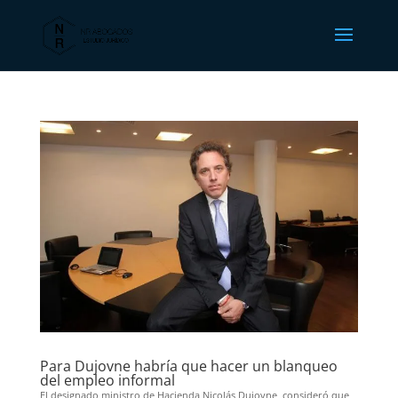
Para Dujovne habría que hacer un blanqueo
del empleo informal
El designado ministro de Hacienda Nicolás Dujovne, consideró que