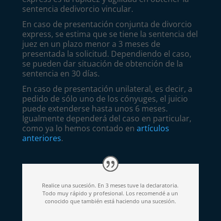
sentencia dedivorcio vincular.
En caso de presentación conjunta de divorcio
express, se estima que se tiene la sentencia del
juez en un plazo menor a 3 meses de
presentada la solicitud. Dependiendo el caso,
se pueden dar situación de obtención de la
sentencia en 30 días.
En caso de presentación unilateral, es decir, a
pedido de sólo uno de los cónyuges, el juicio
puede extenderse hasta unos 6 meses.
Igualmente dependerá del caso en particular,
como ya lo hemos contado en
artículos
anteriores
.
Realice una sucesión. En 3 meses tuve la declaratoria.
Todo muy rápido y profesional. Los recomendé a un
conocido que también está haciendo una sucesión.