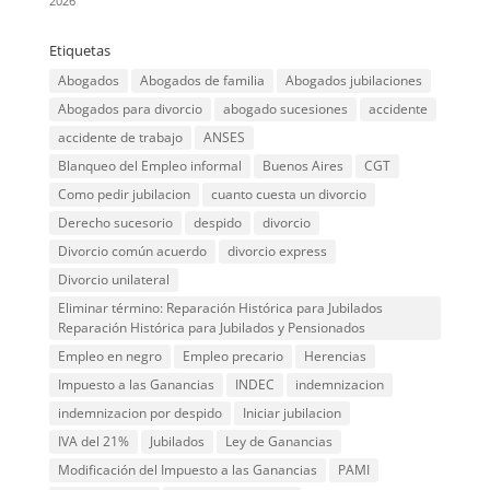
2026
Etiquetas
Abogados
Abogados de familia
Abogados jubilaciones
Abogados para divorcio
abogado sucesiones
accidente
accidente de trabajo
ANSES
Blanqueo del Empleo informal
Buenos Aires
CGT
Como pedir jubilacion
cuanto cuesta un divorcio
Derecho sucesorio
despido
divorcio
Divorcio común acuerdo
divorcio express
Divorcio unilateral
Eliminar término: Reparación Histórica para Jubilados
Reparación Histórica para Jubilados y Pensionados
Empleo en negro
Empleo precario
Herencias
Impuesto a las Ganancias
INDEC
indemnizacion
indemnizacion por despido
Iniciar jubilacion
IVA del 21%
Jubilados
Ley de Ganancias
Modificación del Impuesto a las Ganancias
PAMI