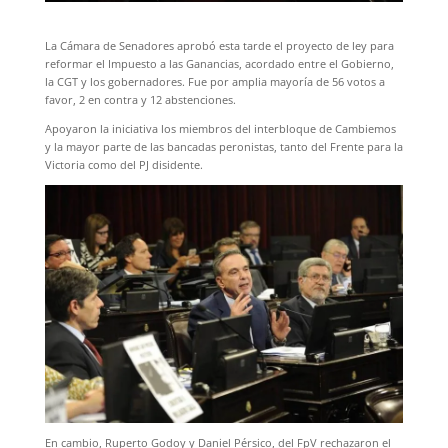
La Cámara de Senadores aprobó esta tarde el proyecto de ley para
reformar el Impuesto a las Ganancias, acordado entre el Gobierno,
la CGT y los gobernadores. Fue por amplia mayoría de 56 votos a
favor, 2 en contra y 12 abstenciones.
Apoyaron la iniciativa los miembros del interbloque de Cambiemos
y la mayor parte de las bancadas peronistas, tanto del Frente para la
Victoria como del PJ disidente.
En cambio, Ruperto Godoy y Daniel Pérsico, del FpV rechazaron el