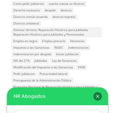
Como pedir jubilacion
cuanto cuesta un divorcio
Derecho sucesorio
despido
divorcio
Divorcio común acuerdo
divorcio express
Divorcio unilateral
Eliminar término: Reparación Histórica para Jubilados
Reparación Histórica para Jubilados y Pensionados
Empleo en negro
Empleo precario
Herencias
Impuesto a las Ganancias
INDEC
indemnizacion
indemnizacion por despido
Iniciar jubilacion
IVA del 21%
Jubilados
Ley de Ganancias
Modificación del Impuesto a las Ganancias
PAMI
Pedir jubilacion
Precariedad laboral
Presupuesto de la Administración Pública
Programa Nacional de Reparación Histórica para Jubilados y
Pensionados
NR Abogados
Reducción de las Jubilaciones
Reparación Históricas
Sucesiones
Trabajo en negro
Trabajo precario
Tramite de divorcio Capital Federal
Trámites legales