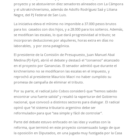
proyecto y se abstuvieron diez senadores alineados con La Cámpora
y el ultrakirchnerismo, además de Adolfo Rodríguez Saá y Liliana
Negre, del PJ Federal de San Luis.
La iniciativa eleva el mínimo no imponible a 37.000 pesos brutos
para los casados con dos hijos, y a 28.000 para los solteros. Además,
se modifican las escalas, lo que dará progresividad al tributo; se
incorporan deducciones por alquileres, horas extra en días no
laborables, y por zona patagónica.
El presidente de la Comisión de Presupuesto, Juan Manuel Abal
Medina (PJ-FpV), abrió el debate y destacó el “consenso” alcanzado
en el proyecto por Ganancias. El senador admitió que durante el
kirchnerismo no se modificaron las escalas en el impuesto, y
reprochó al presidente Mauricio Macri no haber cumplido su
promesa de campaña de eliminar el tributo.
Por su parte, el radical Julio Cobos consideró que “hemos sabido
encontrar una fuerte salida” y resaltó la «apertura» del Gobierno
nacional, que convocó a distintos sectores para dialogar. El radical
opinó que “el sistema tributario argentino debe ser
reformulado» para que “sea simple y fácil de controlar”.
Parte del debate estuvo enfocado en las idas y vueltas con la
reforma, que terminó en este proyecto consensuado luego de que
la oposición en Diputados, en una jugada muy fustigada por la Casa