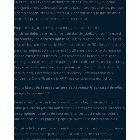
En el estudio llevamos adelante muchos trámites de Jubilación
otorgando resultados satisfactorios para nuestros clientes, por eso
y como especialistas en la materia, a continuación te informamos
sobre los principales ítems a tener en cuenta.
En primer lugar, tenés que saber que los dos requisitos
fundamentales para iniciar los trámites de jubilación son: la
edad
apropiada y los
aportes mínimos
, según lo establece la Ley. En el
caso de los hombres es de 65 años de edad con 30 años de aporte, y
para las mujeres 60 años de edad y 30 años de aporte. Aunque se
puede comenzar el trámite 6 meses antes de la fecha en que se
obtenga la edad mínima requerida, sí cumplís con estos requisitos y
la siguiente
documentación a presentar
: DNI (L.E. o L.C. también
son válidas), Certificaciones de Servicios y Remuneraciones, y
solicitar la Clave Fiscal en la AFIP más cercana a tu domicilio.
Ahora bien,
¿Qué sucede en caso de no reunir la cantidad de años
de aporte requerida?
En este caso, y según lo establecido por la Ley, quienes tengan la
edad jubilatoria podrán adherirse a una moratoria con el propósito
de completar los años de aportes faltantes, pudiendo cancelarla
abonándola en un plan de pagos de hasta 60 cuotas mensuales.
Por otro lado, y para saber cuánto demora en concretarse, primero
se debe determinar quétipo de jubilación es, de entre en las
siguientes:
ordinaria o prestación por vejez, prestación por edad