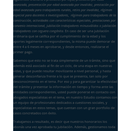
avanzada, presentación por edad avanzada por invalidez, prestación por
edad avanzada para trabajadores rurales, retiro por invalidez, régimen
especial para docentes e investigadores, régimen para trabajadores de la
construcción, actividades con características especiales, prestaciones por
convenio internacional, jubilación trabajadores minusválidos o jubilación
trabajadores con ceguera congénita
. En caso de ser una jubilación
ordinaria que se califica por el cumplimiento de la edad y los
aportes legalmente correspondientes, la misma puede demorar de
entre 4 a 6 meses en aprobarse, y desde entonces, realizarse el
primer pago.
Sabemos que esto no se trata simplemente de un trámite, sino que
además está asociado al fin de un ciclo, de una etapa en nuestras
vidas, y que puede resultar movilizante a nivel personal, y hasta
generar desconfianza frente a lo que se presenta, tan solo por
desconocimiento en el tema. Por eso y para garantizar la efectividad
del trámite y presentar la información en tiempo y forma ante las
entidades correspondientes, usted puede ponerse en contacto con
abogados especialistas en el tema, en nuestro Estudio contamos con
un equipo de profesionales dedicados a cuestiones sociales, y
especialistas en estos temas, que cuentan con un gran portfolio de
casos concretados con éxito.
Trabajamos a resultado, es decir que nuestros honorarios los
abonás una vez aprobada tu jubilación. Además, gestionamos toda