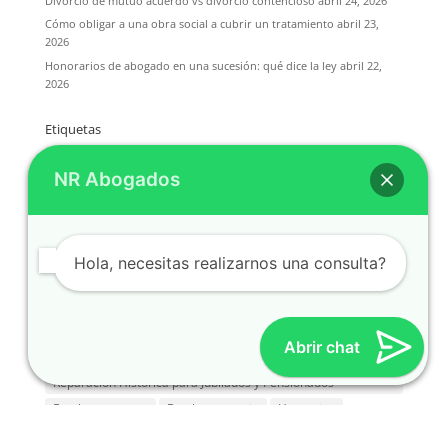
Divorcio de mutuo acuerdo vs divorcio contencioso
abril 24, 2026
Cómo obligar a una obra social a cubrir un tratamiento
abril 23,
2026
Honorarios de abogado en una sucesión: qué dice la ley
abril 22,
2026
Etiquetas
Abogados
Abogados de familia
Abogados jubilaciones
NR Abogados
Abogados para divorcio
abogado sucesiones
accidente
accidente de trabajo
ANSES
Blanqueo del Empleo informal
Buenos Aires
CGT
Como pedir jubilacion
cuanto cuesta un divorcio
Hola, necesitas realizarnos una consulta?
Derecho sucesorio
despido
divorcio
Divorcio común acuerdo
divorcio express
Divorcio unilateral
Abrir chat
Eliminar término: Reparación Histórica para Jubilados
Reparación Histórica para Jubilados y Pensionados
Empleo en negro
Empleo precario
Herencias
Impuesto a las Ganancias
INDEC
indemnizacion