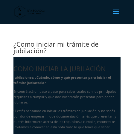
¿Como iniciar mi trámite de
jubilación?
COMO INICIAR LA JUBILACIÓN
Jubilaciones: ¿Cuándo, cómo y qué presentar para iniciar el
trámite jubilatorio?
Encontrá acá un paso a paso para saber cuáles son los principales
requisitos a cumplir y que documentación presentar para poder
jubilarse.
Sí estás pensando en iniciar los trámites de jubilación, y no sabés
por dónde empezar ni que documentación tenés que presentar, y
querés informarte acerca de los requisitos a cumplir, entonces te
invitamos a conocer en esta nota todo lo que tenés que saber.