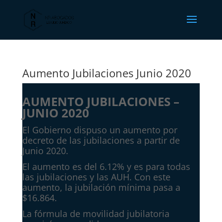
Aumento Jubilaciones Junio 2020
AUMENTO JUBILACIONES –
JUNIO 2020
El Gobierno dispuso un aumento por
decreto de las jubilaciones a partir de
Junio 2020.
El aumento es del 6.12% y es para todas
las jubilaciones y las AUH.
Con este
aumento, la jubilación mínima pasa a
$16.864.
La fórmula de movilidad jubilatoria