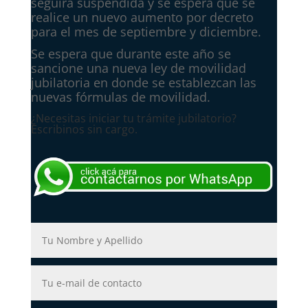
seguirá suspendida y se espera que se
realice un nuevo aumento por decreto
para el mes de septiembre y diciembre.
Se espera que durante este año se
sancione una nueva ley de movilidad
jubilatoria en donde se establezcan las
nuevas fórmulas de movilidad.
¿Necesitas iniciar tu trámite jubilatorio?
Escribinos sin cargo.