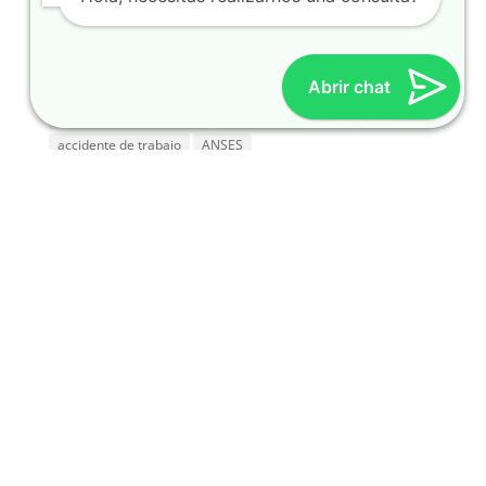
2026
Etiquetas
Abrir chat
Abogados
Abogados de familia
Abogados jubilaciones
Abogados para divorcio
abogado sucesiones
accidente
accidente de trabajo
ANSES
Blanqueo del Empleo informal
Buenos Aires
CGT
Como pedir jubilacion
cuanto cuesta un divorcio
Derecho sucesorio
despido
divorcio
Divorcio común acuerdo
divorcio express
Divorcio unilateral
Eliminar término: Reparación Histórica para Jubilados
Reparación Histórica para Jubilados y Pensionados
Empleo en negro
Empleo precario
Herencias
Impuesto a las Ganancias
INDEC
indemnizacion
indemnizacion por despido
Iniciar jubilacion
IVA del 21%
Jubilados
Ley de Ganancias
Modificación del Impuesto a las Ganancias
PAMI