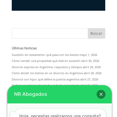
Últimas Noticias
Sucesión sin testamento: qué pasa con los bienes
mayo 1, 2026
Cómo vender una propiedad que está en sucesión
abril 30, 2026
Divorcio express en Argentina: requisitos y tiempos
abril 29, 2026
Cómo dividir los bienes en un divorcio en Argentina
abril 28, 2026
Divorcio con hijos: qué define la justicia argentina
abril 27, 2026
Qué es un amparo de salud y cuándo presentarlo
abril 26, 2026
Cuánto cuesta divorciarse en Argentina en 2025
abril 25, 2026
NR Abogados
Divorcio de mutuo acuerdo vs divorcio contencioso
abril 24, 2026
Cómo obligar a una obra social a cubrir un tratamiento
abril 23,
2026
Honorarios de abogado en una sucesión: qué dice la ley
abril 22,
Hola, necesitas realizarnos una consulta?