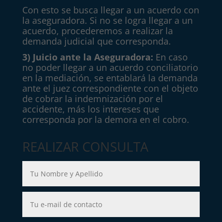
Con esto se busca llegar a un acuerdo con
la aseguradora. Si no se logra llegar a un
acuerdo, procederemos a realizar la
demanda judicial que corresponda.
3) Juicio ante la Aseguradora:
En caso
no poder llegar a un acuerdo conciliatorio
en la mediación, se entablará la demanda
ante el juez correspondiente con el objeto
de cobrar la indemnización por el
accidente, más los intereses que
corresponda por la demora en el cobro.
REALIZAR CONSULTA